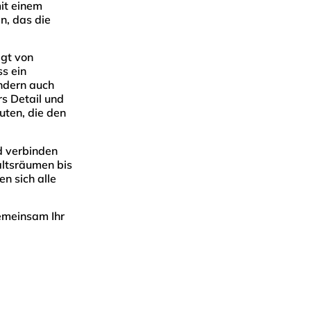
mit einem
n, das die
gt von
ss ein
ndern auch
rs Detail und
uten, die den
d verbinden
altsräumen bis
n sich alle
gemeinsam Ihr